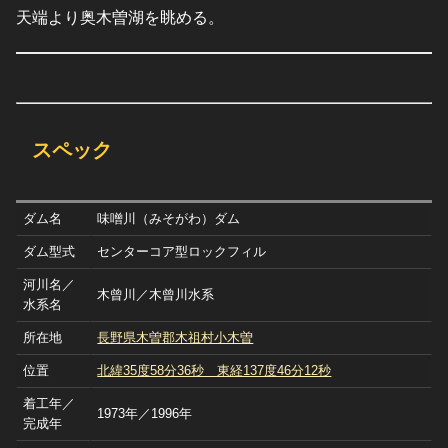
天端より奥木曽湖を眺める。
スペック
ダム名
味噌川（みそがわ）ダム
ダム型式
センターコア型ロックフィル
河川名／
木曾川／木曾川水系
水系名
所在地
長野県木曽郡木祖村小木曽
位置
北緯35度58分36秒 東経137度46分12秒
着工年／
1973年／1996年
完成年