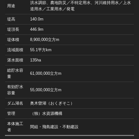
洪水調節、農地防災／不特定用水、河川維持用水／上水
用途
道用水／工業用水／発電
堤高
140.0m
堤頂長
446.9m
堤体積
8,900,000立方m
流域面積
55.1平方km
湛水面積
135ha
総貯水容
61,000,000立方m
量
有効貯水
55,000,000立方m
容量
ダム湖名
奥木曽湖（おくぎそこ）
管理
（独）水資源機構
本体施工
間組・飛島建設・不動建設
者