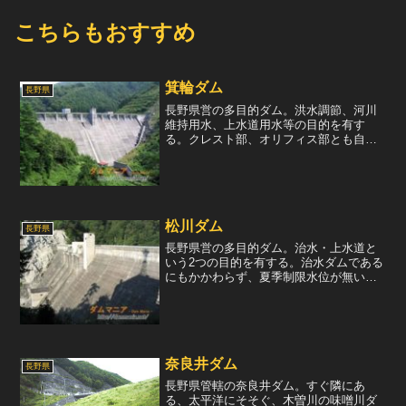
こちらもおすすめ
箕輪ダム
長野県
長野県営の多目的ダム。洪水調節、河川
維持用水、上水道用水等の目的を有す
る。クレスト部、オリフィス部とも自由
越流式で、最近流行の操作ゲートを持た
ない坊主ダムである。駐車場も完備さ
れ、天端も解放されている。晴れた日に
お弁当をもって訪れたいダムで...
松川ダム
長野県
長野県営の多目的ダム。治水・上水道と
いう2つの目的を有する。治水ダムである
にもかかわらず、夏季制限水位が無いの
が面白い。流入量が少ないダムなのだろ
うか。ゲート類は非常用洪水吐2門、常用
洪水吐1門。一般的なデザインだが、最近
流行の坊主ダムには...
奈良井ダム
長野県
長野県管轄の奈良井ダム。すぐ隣にあ
る、太平洋にそそぐ、木曽川の味噌川ダ