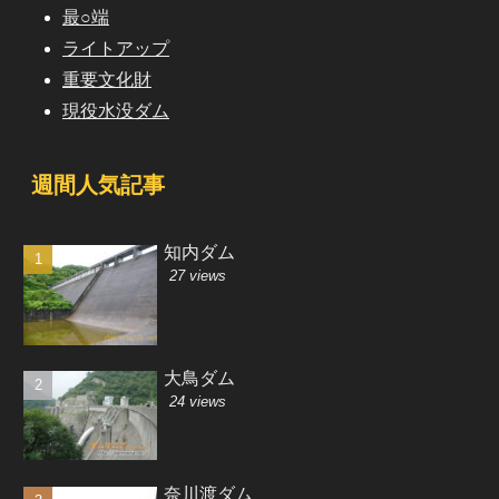
最○端
ライトアップ
重要文化財
現役水没ダム
週間人気記事
知内ダム
27 views
大鳥ダム
24 views
奈川渡ダム