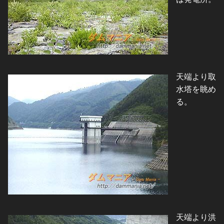
天端より取
水塔を眺め
る。
天端より洪