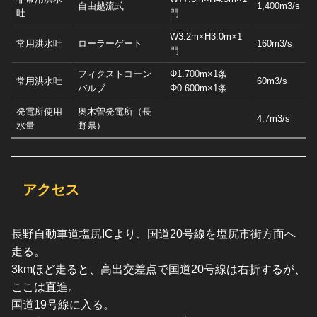
自由越流式
1,400m3/s
吐
門
W3.2m×H3.0m×1
常用洪水吐
ローラーゲート
160m3/s
門
フィクストコーン
Φ1.700m×1条
常用洪水吐
60m3/s
バルブ
Φ0.600m×1条
発電所使用
奥木曽発電所（長
4.7m3/s
水量
野県）
アクセス
長野自動車道塩尻ICより、国道20号線を塩尻市街方面へ
走る。
3kmほど走ると、高出交差点で国道20号線は右折するが、
ここは直進。
国道19号線に入る。