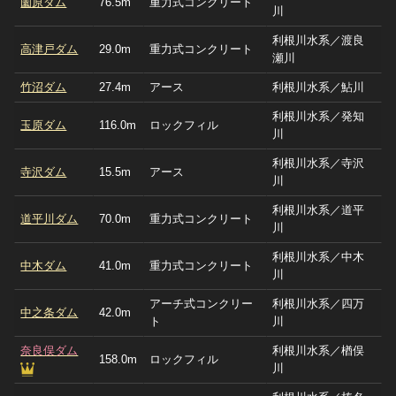
薗原ダム
76.5m
重力式コンクリート
川
利根川水系／渡良
高津戸ダム
29.0m
重力式コンクリート
瀬川
竹沼ダム
27.4m
アース
利根川水系／鮎川
利根川水系／発知
玉原ダム
116.0m
ロックフィル
川
利根川水系／寺沢
寺沢ダム
15.5m
アース
川
利根川水系／道平
道平川ダム
70.0m
重力式コンクリート
川
利根川水系／中木
中木ダム
41.0m
重力式コンクリート
川
アーチ式コンクリー
利根川水系／四万
中之条ダム
42.0m
ト
川
奈良俣ダム
利根川水系／楢俣
158.0m
ロックフィル
川