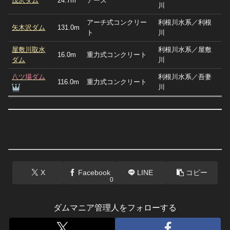
茂沢ダム
24.7m
アース
川
アーチ式コンクリー
利根川水系／利根
矢木沢ダム
131.0m
ト
川
屋敷川取水
利根川水系／屋敷
16.0m
重力式コンクリート
ダム
川
八ツ場ダム
利根川水系／吾妻
116.0m
重力式コンクリート
川
X
Facebook
LINE
コピー
0
ダムマニア管理人をフォローする