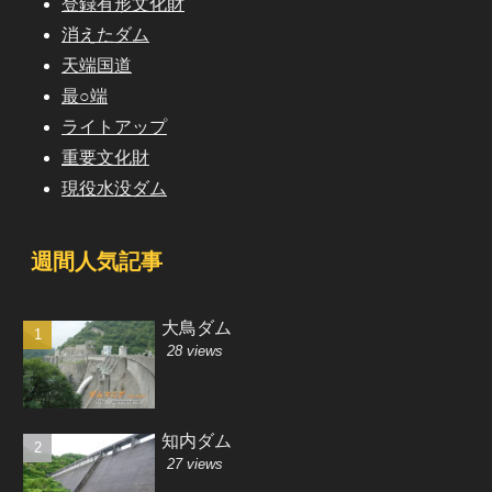
登録有形文化財
消えたダム
天端国道
最○端
ライトアップ
重要文化財
現役水没ダム
週間人気記事
大鳥ダム
28 views
知内ダム
27 views