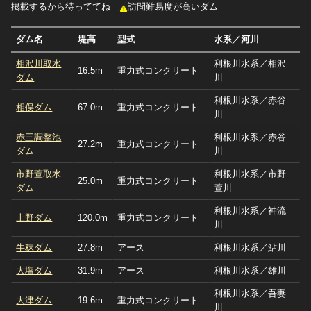
掲載するから待っててね
訪問難易度が高いダム
ダム名
堤高
型式
水系／河川
相沢川取水
利根川水系／相沢
16.5m
重力式コンクリート
ダム
川
利根川水系／赤谷
相俣ダム
67.0m
重力式コンクリート
川
赤三調整池
利根川水系／赤谷
27.2m
重力式コンクリート
ダム
川
市野萱取水
利根川水系／市野
25.0m
重力式コンクリート
ダム
萱川
利根川水系／神流
上野ダム
120.0m
重力式コンクリート
川
牛秣ダム
27.8m
アース
利根川水系／鮎川
大塩ダム
31.9m
アース
利根川水系／雄川
利根川水系／吾妻
大津ダム
19.6m
重力式コンクリート
川