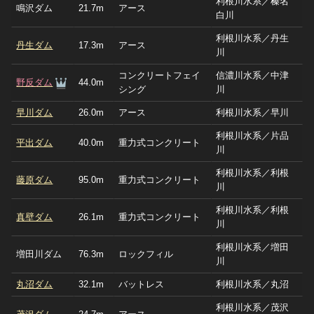
利根川水系／榛名
鳴沢ダム
21.7m
アース
白川
利根川水系／丹生
丹生ダム
17.3m
アース
川
コンクリートフェイ
信濃川水系／中津
野反ダム
44.0m
シング
川
早川ダム
26.0m
アース
利根川水系／早川
利根川水系／片品
平出ダム
40.0m
重力式コンクリート
川
利根川水系／利根
藤原ダム
95.0m
重力式コンクリート
川
利根川水系／利根
真壁ダム
26.1m
重力式コンクリート
川
利根川水系／増田
増田川ダム
76.3m
ロックフィル
川
丸沼ダム
32.1m
バットレス
利根川水系／丸沼
利根川水系／茂沢