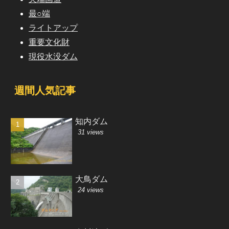
最○端
ライトアップ
重要文化財
現役水没ダム
週間人気記事
知内ダム
31 views
大鳥ダム
24 views