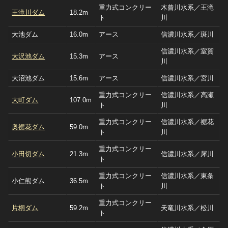
重力式コンクリー
木曾川水系／王滝
王滝川ダム
18.2m
ト
川
大池ダム
16.0m
アース
信濃川水系／斑川
信濃川水系／室賀
大沢池ダム
15.3m
アース
川
大沼池ダム
15.6m
アース
信濃川水系／宮川
重力式コンクリー
信濃川水系／高瀬
大町ダム
107.0m
ト
川
重力式コンクリー
信濃川水系／裾花
奥裾花ダム
59.0m
ト
川
重力式コンクリー
小田切ダム
21.3m
信濃川水系／犀川
ト
重力式コンクリー
信濃川水系／東条
小仁熊ダム
36.5m
ト
川
重力式コンクリー
片桐ダム
59.2m
天竜川水系／松川
ト