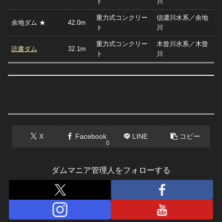
ト
川
重力式コンクリー
信濃川水系／余地
余地ダム ★
42.0m
ト
川
重力式コンクリー
木曾川水系／木曾
読書ダム
32.1m
ト
川
X
Facebook
LINE
コピー
0
ダムマニア管理人をフォローする