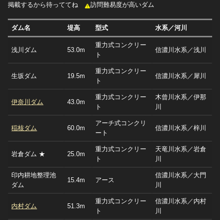
掲載するから待っててね
訪問難易度が高いダム
ダム名
堤高
型式
水系／河川
重力式コンクリー
浅川ダム
53.0m
信濃川水系／浅川
ト
重力式コンクリー
生坂ダム
19.5m
信濃川水系／犀川
ト
重力式コンクリー
木曾川水系／伊那
伊奈川ダム
43.0m
ト
川
アーチ式コンクリ
稲核ダム
60.0m
信濃川水系／梓川
ート
重力式コンクリー
天竜川水系／岩倉
岩倉ダム ★
25.0m
ト
川
印内耕地整理池
信濃川水系／大門
15.4m
アース
ダム
川
重力式コンクリー
信濃川水系／内村
内村ダム
51.3m
ト
川