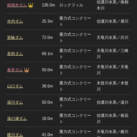
信濃川水系／南相
南相木ダム
136.0m
ロックフィル
木川
重力式コンクリー
水内ダム
25.3m
信濃川水系／犀川
ト
重力式コンクリー
箕輪ダム
72.0m
天竜川水系／沢川
ト
重力式コンクリー
天竜川水系／三峰
美和ダム
69.1m
ト
川
重力式コンクリー
天竜川水系／天竜
泰阜ダム
50.0m
ト
川
重力式コンクリー
木曾川水系／木曾
山口ダム
38.6m
ト
川
重力式コンクリー
湯川ダム
50.0m
信濃川水系／湯川
ト
重力式コンクリー
信濃川水系／裾花
湯の瀬ダム
18.0m
ト
川
重力式コンクリー
天竜川水系／横川
横川ダム
41.0m