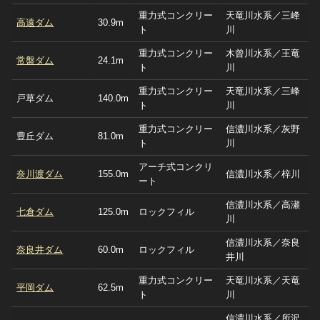
重力式コンクリー
天竜川水系／三峰
高遠ダム
30.9m
ト
川
重力式コンクリー
木曾川水系／王竜
常盤ダム
24.1m
ト
川
重力式コンクリー
天竜川水系／三峰
戸草ダム
140.0m
ト
川
重力式コンクリー
信濃川水系／灰野
豊丘ダム
81.0m
ト
川
アーチ式コンクリ
奈川渡ダム
155.0m
信濃川水系／梓川
ート
信濃川水系／高瀬
七倉ダム
125.0m
ロックフィル
川
信濃川水系／奈良
奈良井ダム
60.0m
ロックフィル
井川
重力式コンクリー
天竜川水系／天竜
平岡ダム
62.5m
ト
川
信濃川水系／所沢