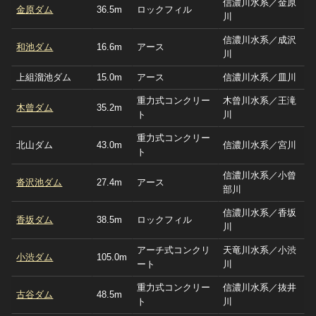
信濃川水系／金原
金原ダム
36.5m
ロックフィル
川
信濃川水系／成沢
和池ダム
16.6m
アース
川
上組溜池ダム
15.0m
アース
信濃川水系／皿川
重力式コンクリー
木曾川水系／王滝
木曾ダム
35.2m
ト
川
重力式コンクリー
北山ダム
43.0m
信濃川水系／宮川
ト
信濃川水系／小曾
沓沢池ダム
27.4m
アース
部川
信濃川水系／香坂
香坂ダム
38.5m
ロックフィル
川
アーチ式コンクリ
天竜川水系／小渋
小渋ダム
105.0m
ート
川
重力式コンクリー
信濃川水系／抜井
古谷ダム
48.5m
ト
川