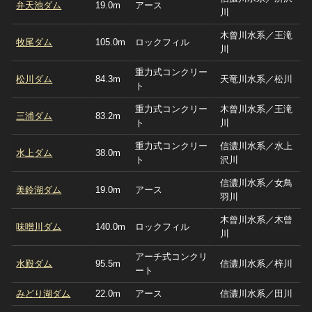
弁天池ダム
19.0m
アース
川
木曾川水系／王滝
牧尾ダム
105.0m
ロックフィル
川
重力式コンクリー
松川ダム
84.3m
天竜川水系／松川
ト
重力式コンクリー
木曾川水系／王滝
三浦ダム
83.2m
ト
川
重力式コンクリー
信濃川水系／水上
水上ダム
38.0m
ト
沢川
信濃川水系／女鳥
美鈴湖ダム
19.0m
アース
羽川
木曾川水系／木曾
味噌川ダム
140.0m
ロックフィル
川
アーチ式コンクリ
水殿ダム
95.5m
信濃川水系／梓川
ート
みどり湖ダム
22.0m
アース
信濃川水系／田川